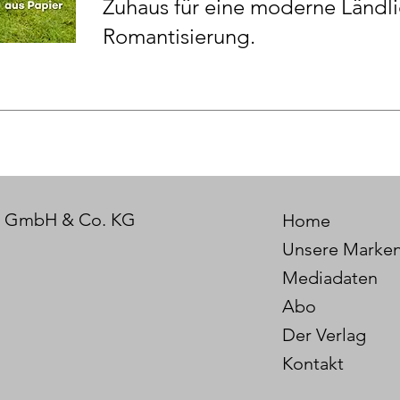
Zuhaus für eine moderne Ländli
Romantisierung.
r GmbH & Co. KG
Home
Unsere Marke
Mediadaten
Abo
Der Verlag
Kontakt