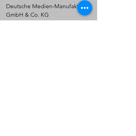
Deutsche Medien-Manufaktur
GmbH & Co. KG
Hülsebrockstr. 2-8
48165 Münster
E-Mail:
info@DMMverlag.de
Tel.:
(0) 2501 801 6161
AGB
Cookies
Impressum
Datenschutz
Barrierefreiheitserklärung