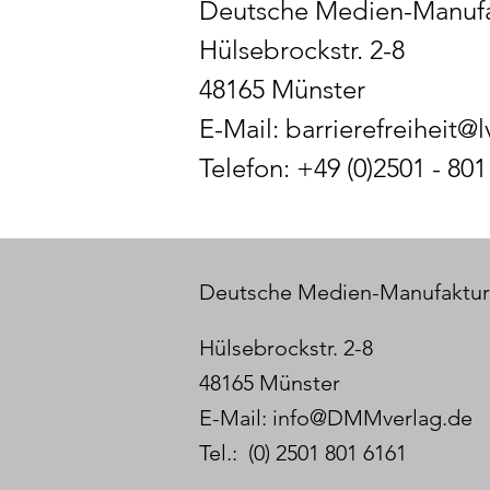
Deutsche Medien-Manuf
Hülsebrockstr. 2-8
48165 Münster
E-Mail:
barrierefreiheit@l
Telefon: +49 (0)2501 - 801
Deutsche Medien-Manufaktu
Hülsebrockstr. 2-8
48165 Münster
E-Mail:
info@DMMverlag.de
Tel.: (0) 2501 801 6161