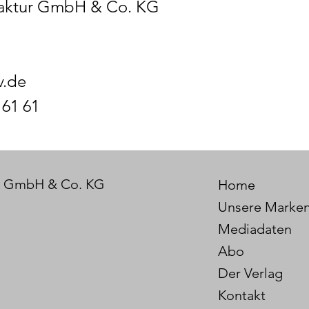
aktur GmbH & Co. KG
v.de
 61 61
r GmbH & Co. KG
Home
Unsere Marke
Mediadaten
Abo
Der Verlag
Kontakt